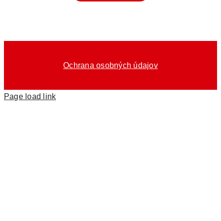
Ochrana osobných údajov
Page load link