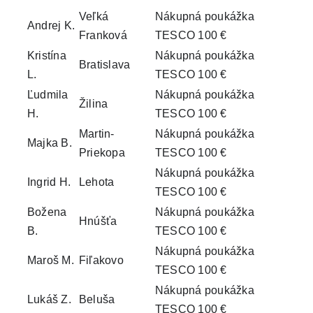
Veľká
Nákupná poukážka
Andrej K.
Franková
TESCO 100 €
Kristína
Nákupná poukážka
Bratislava
L.
TESCO 100 €
Ľudmila
Nákupná poukážka
Žilina
H.
TESCO 100 €
Martin-
Nákupná poukážka
Majka B.
Priekopa
TESCO 100 €
Nákupná poukážka
Ingrid H.
Lehota
TESCO 100 €
Božena
Nákupná poukážka
Hnúšťa
B.
TESCO 100 €
Nákupná poukážka
Maroš M.
Fiľakovo
TESCO 100 €
Nákupná poukážka
Lukáš Z.
Beluša
TESCO 100 €