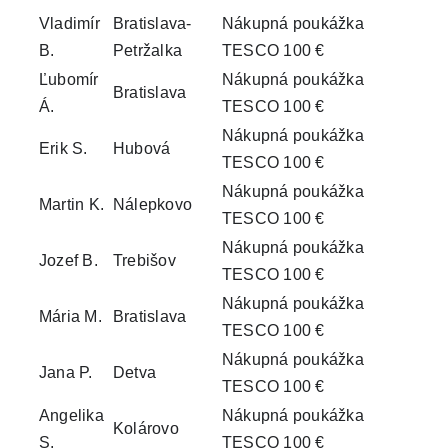
Vladimír
Bratislava-
Nákupná poukážka
B.
Petržalka
TESCO 100 €
Ľubomír
Nákupná poukážka
Bratislava
Á.
TESCO 100 €
Nákupná poukážka
Erik S.
Hubová
TESCO 100 €
Nákupná poukážka
Martin K.
Nálepkovo
TESCO 100 €
Nákupná poukážka
Jozef B.
Trebišov
TESCO 100 €
Nákupná poukážka
Mária M.
Bratislava
TESCO 100 €
Nákupná poukážka
Jana P.
Detva
TESCO 100 €
Angelika
Nákupná poukážka
Kolárovo
S.
TESCO 100 €