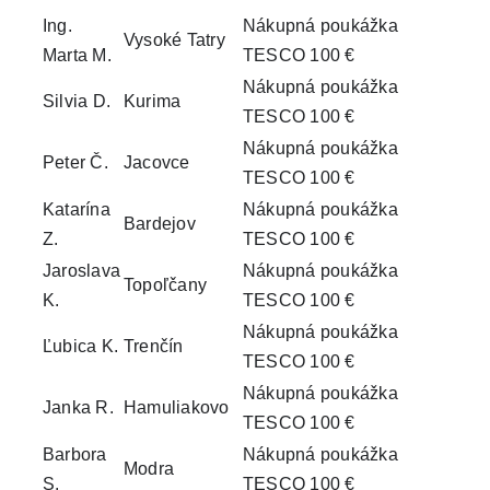
Ing.
Nákupná poukážka
Vysoké Tatry
Marta M.
TESCO 100 €
Nákupná poukážka
Silvia D.
Kurima
TESCO 100 €
Nákupná poukážka
Peter Č.
Jacovce
TESCO 100 €
Katarína
Nákupná poukážka
Bardejov
Z.
TESCO 100 €
Jaroslava
Nákupná poukážka
Topoľčany
K.
TESCO 100 €
Nákupná poukážka
Ľubica K.
Trenčín
TESCO 100 €
Nákupná poukážka
Janka R.
Hamuliakovo
TESCO 100 €
Barbora
Nákupná poukážka
Modra
S.
TESCO 100 €